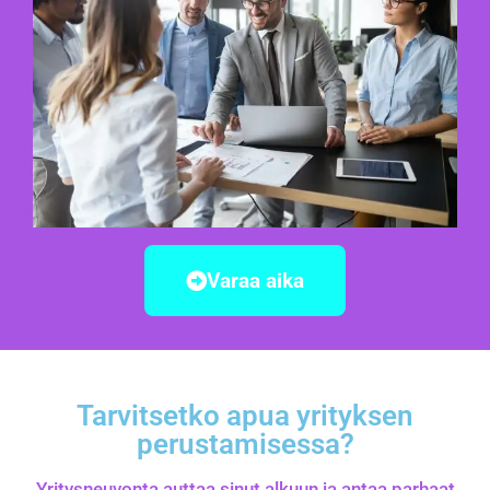
Varaa aika
Tarvitsetko apua yrityksen
perustamisessa?
Yritysneuvonta auttaa sinut alkuun ja antaa parhaat