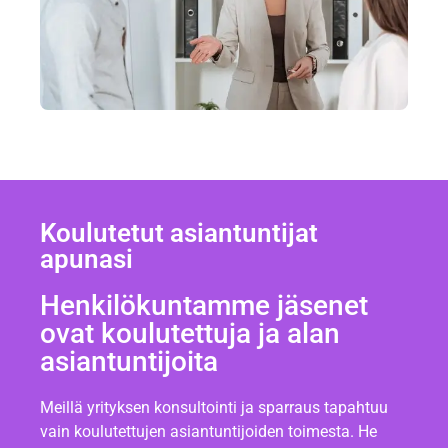
Koulutetut asiantuntijat
apunasi
Henkilökuntamme jäsenet
ovat koulutettuja ja alan
asiantuntijoita
Meillä yrityksen konsultointi ja sparraus tapahtuu
vain koulutettujen asiantuntijoiden toimesta. He