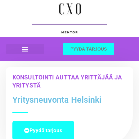
PYYDÄ TARJOUS
YRITYSNEUVONTA HELSINKI
KONSULTOINTI AUTTAA YRITTÄJÄÄ JA
YRITYSTÄ
Yritysneuvonta Helsinki
Pyydä tarjous