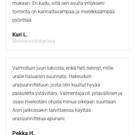
mukaan. En kadu, sillä sen avulla yritykseni
toiminta on kannattavampaa ja mielekkäämpää
pyörittää.
Kari L.
Mentorointiohjelma
Valmistuin juuri lukiosta, enkä heti tiennyt, mille
uralle haluaisin suunnata. Hakeuduin
urasuunnitteluun, josta olin kuullut hyvää
palautetta ystäviltäni. Valmentaja oli ystävällinen ja
osasi mielestäni ohjata minua oikeaan suuntaan.
Aion jatkossakin tarvittaessa käyttää
urasuunnittelua apunani.
Pekka H.