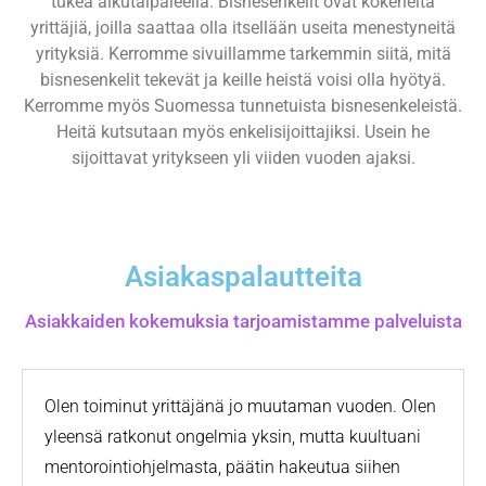
tukea alkutaipaleella. Bisnesenkelit ovat kokeneita
yrittäjiä, joilla saattaa olla itsellään useita menestyneitä
yrityksiä. Kerromme sivuillamme tarkemmin siitä, mitä
bisnesenkelit tekevät ja keille heistä voisi olla hyötyä.
Kerromme myös Suomessa tunnetuista bisnesenkeleistä.
Heitä kutsutaan myös enkelisijoittajiksi. Usein he
sijoittavat yritykseen yli viiden vuoden ajaksi.
Asiakaspalautteita
Asiakkaiden kokemuksia tarjoamistamme palveluista
Olen toiminut yrittäjänä jo muutaman vuoden. Olen
yleensä ratkonut ongelmia yksin, mutta kuultuani
mentorointiohjelmasta, päätin hakeutua siihen