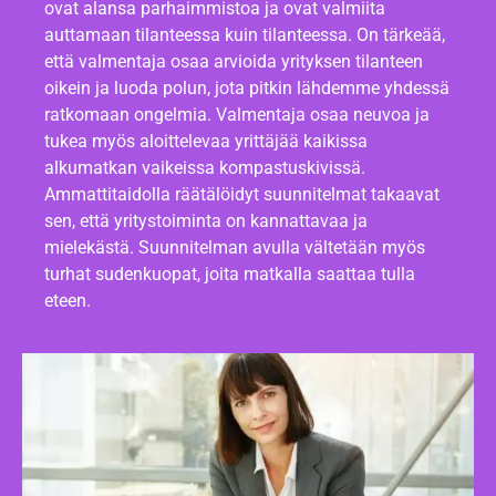
ovat alansa parhaimmistoa ja ovat valmiita
auttamaan tilanteessa kuin tilanteessa. On tärkeää,
että valmentaja osaa arvioida yrityksen tilanteen
oikein ja luoda polun, jota pitkin lähdemme yhdessä
ratkomaan ongelmia. Valmentaja osaa neuvoa ja
tukea myös aloittelevaa yrittäjää kaikissa
alkumatkan vaikeissa kompastuskivissä.
Ammattitaidolla räätälöidyt suunnitelmat takaavat
sen, että yritystoiminta on kannattavaa ja
mielekästä. Suunnitelman avulla vältetään myös
turhat sudenkuopat, joita matkalla saattaa tulla
eteen.