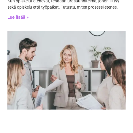
Kun opiskelut etenevät, tehdään urasuunnitelma, johon liittyy
sekä opiskelu että työpaikat. Tutustu, miten prosessi etenee.
Lue lisää »