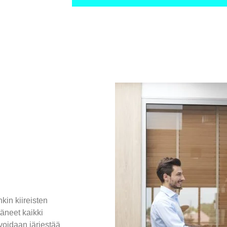
kin kiireisten
täneet kaikki
voidaan järjestää