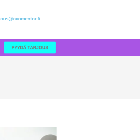
rjous@cxomentor.fi
PYYDÄ TARJOUS