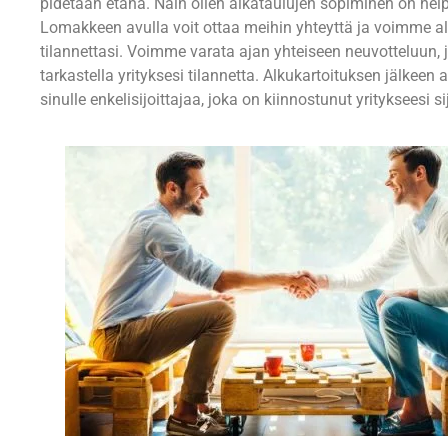
pidetään etänä. Näin ollen aikataulujen sopiminen on he
Lomakkeen avulla voit ottaa meihin yhteyttä ja voimme al
tilannettasi. Voimme varata ajan yhteiseen neuvotteluun
tarkastella yrityksesi tilannetta. Alkukartoituksen jälkee
sinulle enkelisijoittajaa, joka on kiinnostunut yritykseesi s