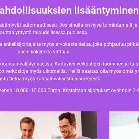
hdollisuuksien lisääntyminen
ääntyvät automaattisesti. Jos sinulla on hyvä toimintamalli ja to
auttaa yritystä taloudellisessa puolessa.
a enkelisijoittajalta myös arvokasta tietoa, joka pohjautuu pit
usein kokeneita yrittäjiä.
kansainvälistymisessä. Kattavien verkostojen luominen ja taloude
on verkostoja myös ulkomailla. Heillä saattaa olla myös omia yri
sta tietoa myös kansainvälisestä bisneksestä.
yleensä 10 000- 15 000 Euroa. Kestoltaan sijoitukset ovat noin 2-