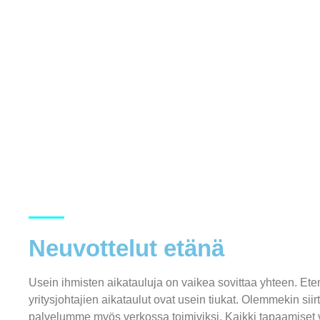
Neuvottelut etänä
Usein ihmisten aikatauluja on vaikea sovittaa yhteen. Eten
yritysjohtajien aikataulut ovat usein tiukat. Olemmekin siir
palvelumme myös verkossa toimiviksi. Kaikki tapaamiset 