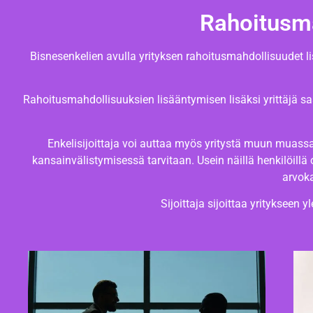
Rahoitusma
Bisnesenkelien avulla yrityksen rahoitusmahdollisuudet lis
Rahoitusmahdollisuuksien lisääntymisen lisäksi yrittäjä sa
Enkelisijoittaja voi auttaa myös yritystä muun muassa 
kansainvälistymisessä tarvitaan. Usein näillä henkilöillä 
arvoka
Sijoittaja sijoittaa yritykseen 