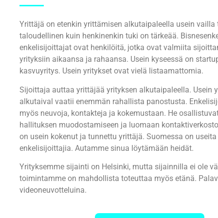
Yrittäjä on etenkin yrittämisen alkutaipaleella usein vailla 
taloudellinen kuin henkinenkin tuki on tärkeää. Bisnesenkeli
enkelisijoittajat ovat henkilöitä, jotka ovat valmiita sijoit
yrityksiin aikaansa ja rahaansa. Usein kyseessä on startup-
kasvuyritys. Usein yritykset ovat vielä listaamattomia.
Sijoittaja auttaa yrittäjää yrityksen alkutaipaleella. Usein 
alkutaival vaatii enemmän rahallista panostusta. Enkelisij
myös neuvoja, kontakteja ja kokemustaan. He osallistuva
hallituksen muodostamiseen ja luomaan kontaktiverkostoj
on usein kokenut ja tunnettu yrittäjä. Suomessa on useita
enkelisijoittajia. Autamme sinua löytämään heidät.
Yrityksemme sijainti on Helsinki, mutta sijainnilla ei ole väl
toimintamme on mahdollista toteuttaa myös etänä. Palaver
videoneuvotteluina.