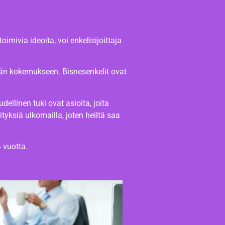
imivia ideoita, voi enkelisijoittaja
kään kokemukseen. Bisnesenkelit ovat
llinen tuki ovat asioita, joita
tyksiä ulkomailla, joten heiltä saa
4 vuotta.