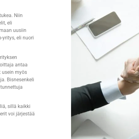
tukea. Niin
t, eli
tamaan uusiin
yritys, eli nuori
yrityksen
oittaja antaa
t usein myös
a. Bisnesenkeli
 tunnettuja
iä, sillä kaikki
it voi järjestää