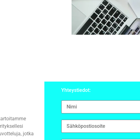
Yhteystiedot:
 kartoitamme
rityksellesi
votteluja, jotka