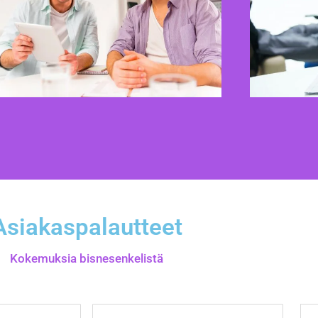
Asiakaspalautteet
Kokemuksia bisnesenkelistä