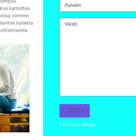
lpompaa.
kaa kartoittaa
, jossa voimme
n alamme hankkia
ijoittamisesta.
* Emme jaa tietojasi.