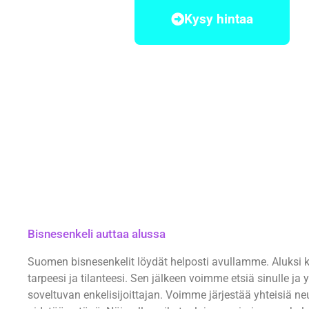
Kysy hintaa
Kysy lisää ja kerro tarpeistasi
Bisnesenkeli auttaa alussa
Suomen bisnesenkelit löydät helposti avullamme. Aluksi
tarpeesi ja tilanteesi. Sen jälkeen voimme etsiä sinulle ja y
soveltuvan enkelisijoittajan. Voimme järjestää yhteisiä neu